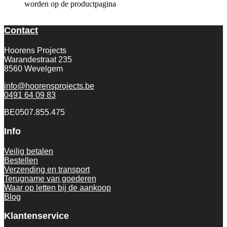
worden op de productpagina
Contact
Hoorens Projects
Warandestraat 235
8560 Wevelgem
info@hoorensprojects.be
0491 64 09 83
BE0507.855.475
Info
Veilig betalen
Bestellen
Verzending en transport
Terugname van goederen
Waar op letten bij de aankoop
Blog
Klantenservice