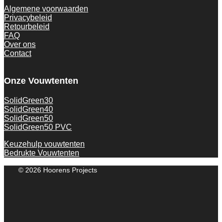
Algemene voorwaarden
Privacybeleid
Retourbeleid
FAQ
Over ons
Contact
Onze Vouwtenten
SolidGreen30
SolidGreen40
SolidGreen50
SolidGreen50 PVC
Keuzehulp vouwtenten
Bedrukte Vouwtenten
© 2026 Hoorens Projects