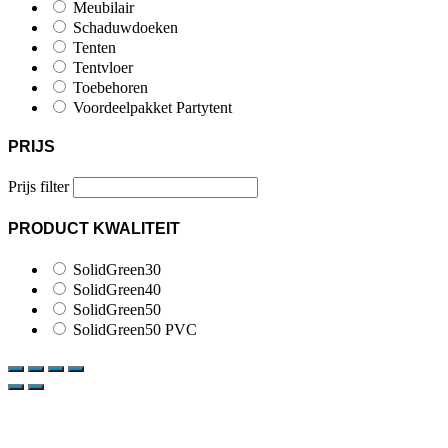
Meubilair
Schaduwdoeken
Tenten
Tentvloer
Toebehoren
Voordeelpakket Partytent
PRIJS
Prijs filter
PRODUCT KWALITEIT
SolidGreen30
SolidGreen40
SolidGreen50
SolidGreen50 PVC